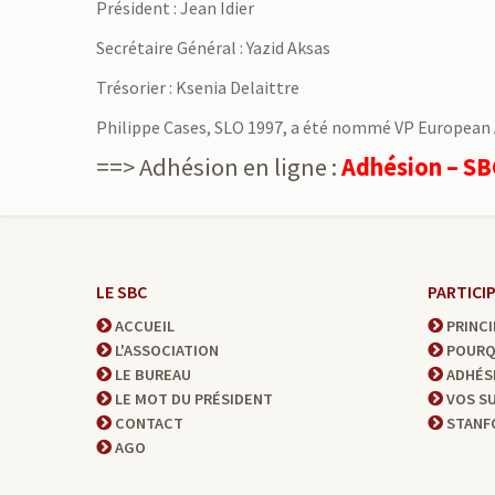
Président : Jean Idier
Secrétaire Général : Yazid Aksas
Trésorier : Ksenia Delaittre
Philippe Cases, SLO 1997, a été nommé VP European Af
==> Adhésion en ligne :
Adhésion
–
SB
LE SBC
PARTICI
ACCUEIL
PRINCI
L'ASSOCIATION
POURQ
LE BUREAU
ADHÉS
LE MOT DU PRÉSIDENT
VOS S
CONTACT
STANFO
AGO