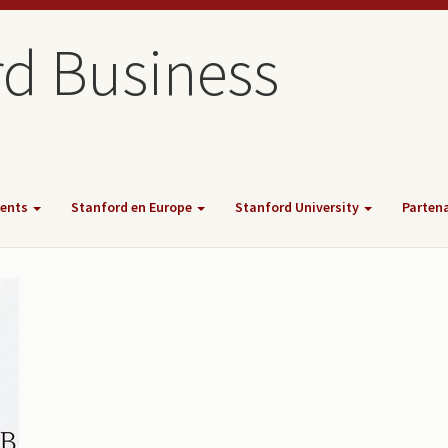
rd Business
ents
Stanford en Europe
Stanford University
Parten